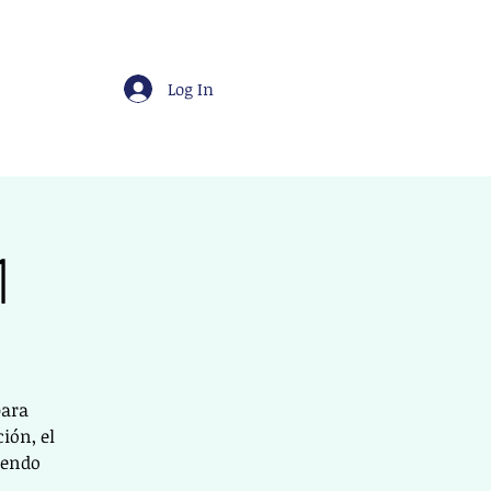
Log In
1
para
ión, el
iendo