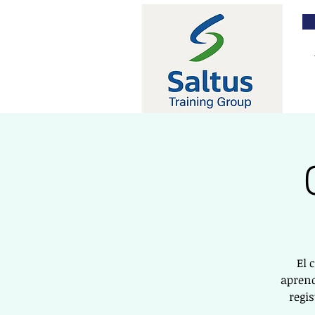
El 
aprend
regi