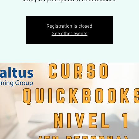
Registration is closed
See other events