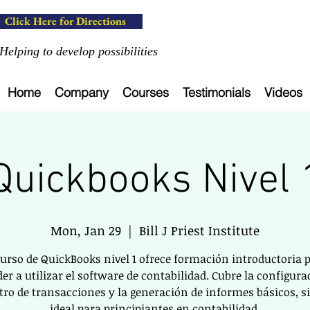
Click Here for Directions
Helping to develop possibilities
Home
Company
Courses
Testimonials
Videos
Quickbooks Nivel 
Mon, Jan 29
  |  
Bill J Priest Institute
curso de QuickBooks nivel 1 ofrece formación introductoria 
er a utilizar el software de contabilidad. Cubre la configurac
stro de transacciones y la generación de informes básicos, s
ideal para principiantes en contabilidad.