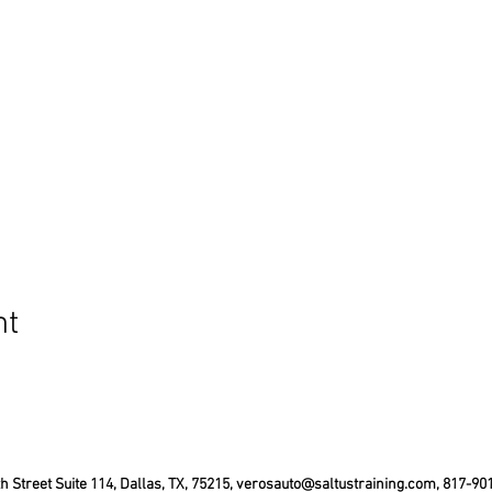
nt
 Street Suite 114, Dallas, TX, 75215,
verosauto@saltustraining.com
, 817-90